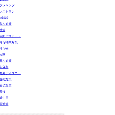
ランキング
レストラン
体験談
寒さ対策
対策
年間パスポート
待ち時間対策
持ち物
映画
暑さ対策
未分類
海外ディズニー
混雑対策
疲労対策
裏技
誕生日
雨対策