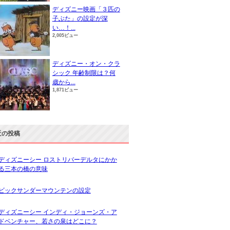
ディズニー映画「３匹の
子ぶた」の設定が深
い…！...
2,005ビュー
ディズニー・オン・クラ
シック 年齢制限は？何
歳から...
1,871ビュー
近の投稿
ディズニーシー ロストリバーデルタにかか
る三本の橋の意味
ビックサンダーマウンテンの設定
ディズニーシー インディ・ジョーンズ・ア
ドベンチャー、若さの泉はどこに？