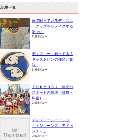
気記事一覧
家で眠っているディズニ
ーグッズをリメイクする
3つの...
7,283ビュー
ディズニー 知ってる？
キャストピンの種類と意
味...
3,966ビュー
ＴＤＲとＵＳＪ 年間パ
スポートの値段（価格・
料金）...
2,955ビュー
ディズニーシー インデ
ィ・ジョーンズ・アドベ
ンチャ...
2,923ビュー