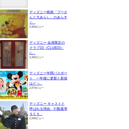
ディズニー映画「プーさ
んと大あらし」のあらす
じ...
2,664ビュー
ディズニー 会員限定の
クラブ33（CLUB33）
に...
2,552ビュー
ディズニー年間パスポー
ト 一年後に更新と新規
はどっ...
2,074ビュー
ディズニー キャストと
呼ばれる理由、行動基準
ＳＣＳ...
2,049ビュー